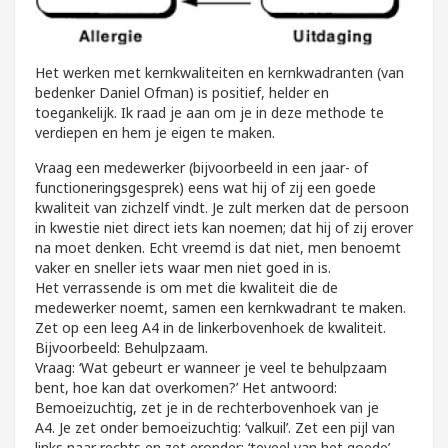
Het werken met kernkwaliteiten en kernkwadranten (van
bedenker Daniel Ofman) is positief, helder en
toegankelijk. Ik raad je aan om je in deze methode te
verdiepen en hem je eigen te maken.
Vraag een medewerker (bijvoorbeeld in een jaar- of
functioneringsgesprek) eens wat hij of zij een goede
kwaliteit van zichzelf vindt. Je zult merken dat de persoon
in kwestie niet direct iets kan noemen; dat hij of zij erover
na moet denken. Echt vreemd is dat niet, men benoemt
vaker en sneller iets waar men niet goed in is.
Het verrassende is om met die kwaliteit die de
medewerker noemt, samen een kernkwadrant te maken.
Zet op een leeg A4 in de linkerbovenhoek de kwaliteit.
Bijvoorbeeld: Behulpzaam.
Vraag: ‘Wat gebeurt er wanneer je veel te behulpzaam
bent, hoe kan dat overkomen?’ Het antwoord:
Bemoeizuchtig, zet je in de rechterbovenhoek van je
A4. Je zet onder bemoeizuchtig: ‘valkuil’. Zet een pijl van
links naar rechts en zet eronder: ‘teveel van het goede’.