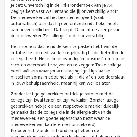
Je zet: Onverschillig in de linkeronderhoek van je A4.
Zeg: ‘Je kent vast wel iemand die jij onverschillig vindt.’
De medewerker zal het beamen en geeft (vaak
automatisch) aan dat hij een ontzettende hekel heeft
aan onverschilligheid. Dat klopt. Daar zit de allergie van
de medewerker. Zet ‘allergie’ onder onverschillig.
Het mooie is dat je nu de kern te pakken hebt van de
irritatie die de medewerker regelmatig bij die betreffende
collega heeft. Het is nu eenvoudig (en positief) om op de
rechteronderhoek te wijzen en te zeggen: ‘Deze collega
heeft wél iets waar jouw uitdaging ligt. Hij slaat er
misschien soms in door, net als jij die af en toe doorslaat
in jouw behulpzaamheid, maar hij kan wel loslaten.
Zonder lastige gesprekken ontdek je samen met de
collega zijn kwaliteiten en zijn valkuilen. Zonder lastige
gesprekken heb je op een respectvolle manier duidelijk
gemaakt dat de collega die in de allergie zit van de
medewerker, een goede eigenschap bezit waar de
medewerker van kan leren (en omgekeerd)
Probeer het. Zonder uitzondering hebben de
medewerkers met wie ik een kenkwadrant heb gemaakt